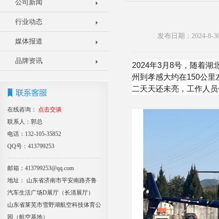
公司新闻
行业动态
发布日期：2024-8
媒体报道
品牌资讯
2024年3月8号，随
州到孝感大约在150公
二天天还未亮，工作人员
在线咨询：
点击交谈
联系人：郭总
电话：132-105-35852
QQ号：413799253
邮箱：413799253@qq.com
地址： 山东省济南市平安南路齐鲁
汽车生活广场D展厅（长清展厅）
山东省莱芜市雪野湖航空科技体育公
园（航空基地）